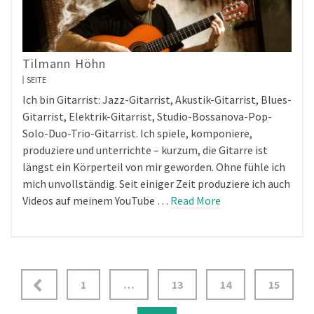
Tilmann Höhn
SEITE
Ich bin Gitarrist: Jazz-Gitarrist, Akustik-Gitarrist, Blues-
Gitarrist, Elektrik-Gitarrist, Studio-Bossanova-Pop-
Solo-Duo-Trio-Gitarrist. Ich spiele, komponiere,
produziere und unterrichte – kurzum, die Gitarre ist
längst ein Körperteil von mir geworden. Ohne fühle ich
mich unvollständig. Seit einiger Zeit produziere ich auch
Videos auf meinem YouTube …
Read More
Seitennummerierung
1
…
13
14
15
der