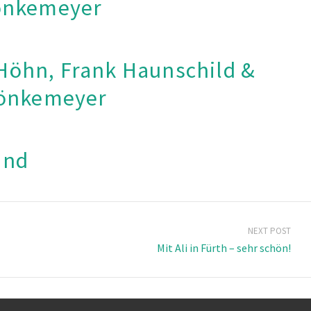
önkemeyer
 Höhn, Frank Haunschild &
önkemeyer
and
NEXT POST
Mit Ali in Fürth – sehr schön!