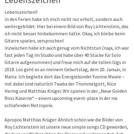
Lebenszeichen!!
In den Ferien habe ich mich nicht nur erholt, sondern auch
weitergebildet. Hier bei einem Bild von Roy Lichtenstein, das
ich nicht besser hinbekommen hätte. Okay, ich bleibe beim
Gitarre spielen, versprochen!
Inzwischen habe ich auch genug vom Nichtstun (naja, ich war
fast jeden Tag im Studio und habe über 40 Stücke für Solo
Gitarre aufgenommen) und freue mich auf die tollen Gigs in
2018. Los geht es an meinem Geburtstag, dem 20. Januar, in
Mainz. Ich begleite dort das Energiebündel Yvonne Mwale –
mit dabei sind natürlich Twaba der Trommelgott, Nico
Hering und Matthias Krüger. Wir spielen in der „Neue Golden
Ross Kaserne“ – einem upcoming event-place in der nie
schlafenden Metropole.
Apropos Matthias Krüger: Ähnlich schön wie die Bilder von
Roy Lichtenstein ist unsere neue simple songs CD geworden,
die kurz vor Weihnachten das Presswerk verlassen hat. Ach