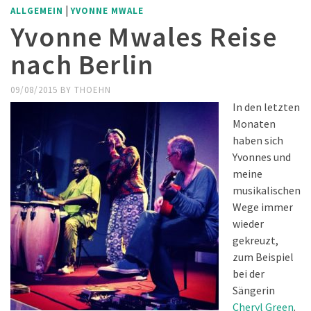
|
ALLGEMEIN
YVONNE MWALE
Yvonne Mwales Reise
nach Berlin
09/08/2015
BY
THOEHN
In den letzten
Monaten
haben sich
Yvonnes und
meine
musikalischen
Wege immer
wieder
gekreuzt,
zum Beispiel
bei der
Sängerin
Cheryl Green
.