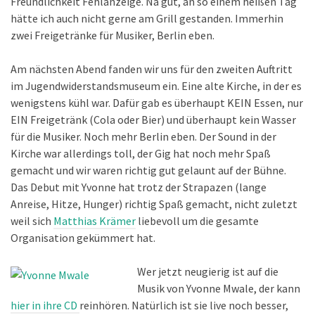
Freundlichkeit Fehlanzeige. Na gut, an so einem heißen Tag
hätte ich auch nicht gerne am Grill gestanden. Immerhin
zwei Freigetränke für Musiker, Berlin eben.
Am nächsten Abend fanden wir uns für den zweiten Auftritt
im Jugendwiderstandsmuseum ein. Eine alte Kirche, in der es
wenigstens kühl war. Dafür gab es überhaupt KEIN Essen, nur
EIN Freigetränk (Cola oder Bier) und überhaupt kein Wasser
für die Musiker. Noch mehr Berlin eben. Der Sound in der
Kirche war allerdings toll, der Gig hat noch mehr Spaß
gemacht und wir waren richtig gut gelaunt auf der Bühne.
Das Debut mit Yvonne hat trotz der Strapazen (lange
Anreise, Hitze, Hunger) richtig Spaß gemacht, nicht zuletzt
weil sich
Matthias Krämer
liebevoll um die gesamte
Organisation gekümmert hat.
Wer jetzt neugierig ist auf die
Musik von Yvonne Mwale, der kann
hier in ihre CD
reinhören. Natürlich ist sie live noch besser,